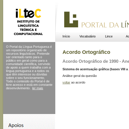
Início
Vocabulário
Lince
Ac
O Portal da Língua Portuguesa é
um repositório organizado de
Acordo Ortográfico
recursos linguísticos. Pretende
ser orientado tanto para o
público em geral como para a
Acordo Ortográfico de 1990 - Ane
comunidade científica, servindo
de apoio a quem trabalha com a
Sistema de acentuação gráfica (bases VIII a XI
língua portuguesa e a todos os
que têm interesse ou dúvidas
Análise geral da questão
sobre o seu funcionamento.
Todo o conteúdo do Portal
é de
voltar
ao acordo
livre acesso e está em constante
desenvolvimento.
ler mais