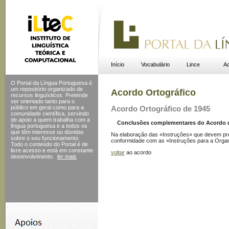
Início
Vocabulário
Lince
Ac
O Portal da Língua Portuguesa é
um repositório organizado de
Acordo Ortográfico
recursos linguísticos. Pretende
ser orientado tanto para o
público em geral como para a
Acordo Ortográfico de 1945
comunidade científica, servindo
de apoio a quem trabalha com a
Conclusões complementares do Acordo de 1
língua portuguesa e a todos os
que têm interesse ou dúvidas
Na elaboração das «Instruções» que devem pre
sobre o seu funcionamento.
conformidade com as «Instruções para a Organi
Todo o conteúdo do Portal
é de
livre acesso e está em constante
voltar
ao acordo
desenvolvimento.
ler mais