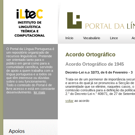
Início
Vocabulário
Lince
Ac
O Portal da Língua Portuguesa é
um repositório organizado de
Acordo Ortográfico
recursos linguísticos. Pretende
ser orientado tanto para o
público em geral como para a
Acordo Ortográfico de 1945
comunidade científica, servindo
de apoio a quem trabalha com a
Decreto-Lei n.o 32/73, de 6 de Fevereiro - 3
língua portuguesa e a todos os
que têm interesse ou dúvidas
Trata-se de um pormenor de importância secun
sobre o seu funcionamento.
e acerca do qual já se pronunciou a Secção de
Todo o conteúdo do Portal
é de
unanimidade que se elimine, naqueles casos, o
livre acesso e está em constante
comissão consultiva para a definição da política
desenvolvimento.
ler mais
2.° do Decreto-Lei n.° 408/71, de 27 de Setembro
voltar
ao acordo