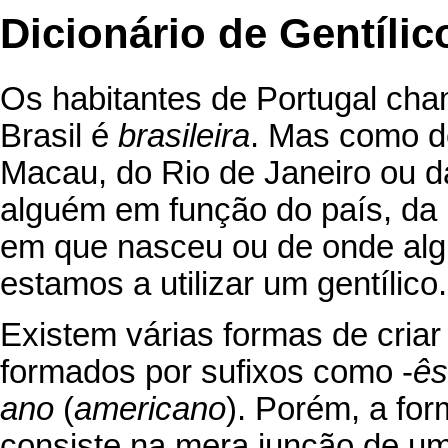
Dicionário de Gentíli
Os habitantes de Portugal c
Brasil é
brasileira
. Mas como d
Macau, do Rio de Janeiro ou 
alguém em função do país, da r
em que nasceu ou de onde alg
estamos a utilizar um gentílico.
Existem várias formas de cria
formados por sufixos como -
ês
ano
(
americano
). Porém, a fo
consiste na mera junção de u