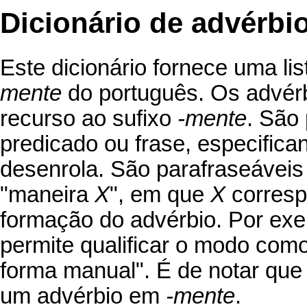
Dicionário de advérb
Este dicionário fornece uma li
mente
do português. Os advérb
recurso ao sufixo
-mente
. São
predicado ou frase, especific
desenrola. São parafraseáveis
"maneira
X
", em que
X
corresp
formação do advérbio. Por exe
permite qualificar o modo como
forma manual". É de notar que
um advérbio em
-mente
.