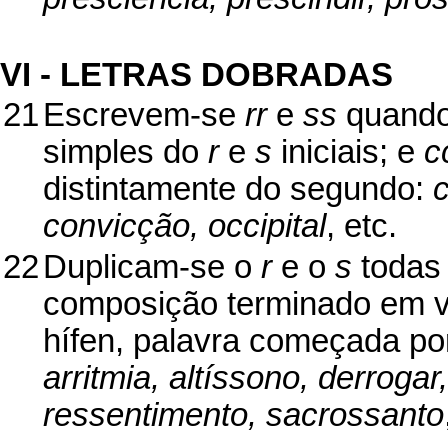
VI - LETRAS DOBRADAS
21
Escrevem-se
rr
e
ss
quando,
simples do
r
e
s
iniciais; e
c
distintamente do segundo:
c
convicção, occipital
, etc.
22
Duplicam-se o
r
e o
s
todas 
composição terminado em v
hífen, palavra começada po
arritmia, altíssono, derrogar
ressentimento, sacrossanto