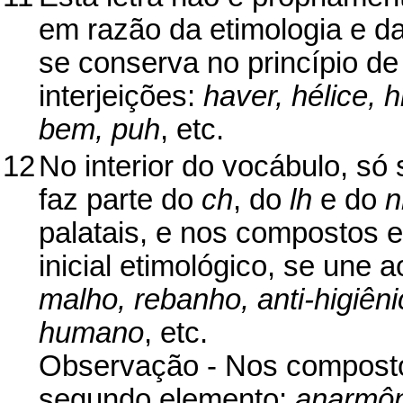
em razão da etimologia e da
se conserva no princípio de
interjeições:
haver, hélice, 
bem, puh
, etc.
12
No interior do vocábulo, s
faz parte do
ch
, do
lh
e do
n
palatais, e nos compostos
inicial etimológico, se une 
malho, rebanho, anti-higiêni
humano
, etc.
Observação - Nos composto
segundo elemento:
anarmôn