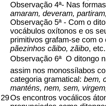
Observação 4ª- Nas formas
amaram, deveram, partiram
Observação 5ª - Com o dit
vocábulos oxítonos e os se
primitivos grafam-se com o
pãezinhos cãibo, zãibo
, etc.
Observação 6ª  O ditongo 
assim nos monossílabos com
categoria gramatical:
bem, 
manténs, nem, sem, virgem,
29
Os encontros vocálicos áto