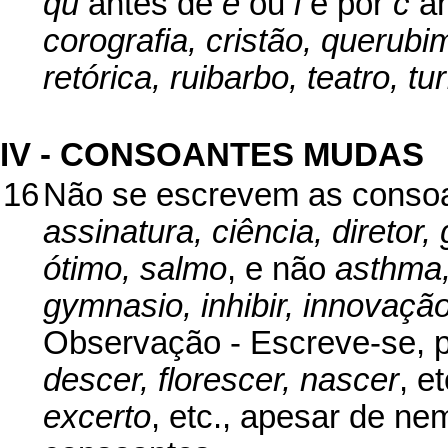
qu
antes de
e
ou
i
e por
c
an
corografia, cristão, querubi
retórica, ruibarbo, teatro, tur
IV - CONSOANTES MUDAS
16
Não se escrevem as consoa
assinatura, ciência, diretor, 
ótimo, salmo
, e não
asthma, 
gymnasio, inhibir, innovação
Observação - Escreve-se, 
descer, florescer, nascer
, e
excerto
, etc., apesar de n