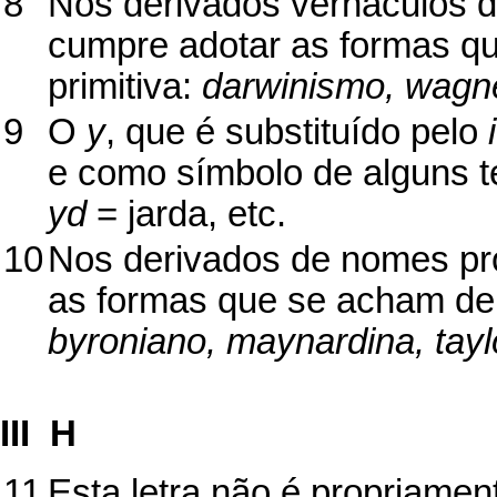
8
Nos derivados vernáculos d
cumpre adotar as formas q
primitiva:
darwinismo, wagne
9
O
y
, que é substituído pelo
i
e como símbolo de alguns te
yd
= jarda, etc.
10
Nos derivados de nomes pr
as formas que se acham de 
byroniano, maynardina, tayl
III  H
11
Esta letra não é propriame