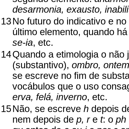
desarmonia, exausto, inabil
13
No futuro do indicativo e n
último elemento, quando há
se-ia
, etc.
14
Quando a etimologia o não j
(substantivo),
ombro, onte
se escreve no fim de subst
vocábulos que o uso consa
erva, felá, inverno
, etc.
15
Não, se escreve
h
depois 
nem depois de
p, r
e
t
: o
ph