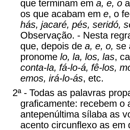
que terminam em
a, e, o
a
os que acabam em
e
, o 
hás, jacaré, pés, seridó, s
Observação. - Nesta regr
que, depois de
a, e, o,
se 
pronome
lo, la, los, las
, c
conta-la, fá-lo-á, fê-los, 
emos, irá-lo-ás
, etc.
2ª - Todas as palavras pro
graficamente: recebem o 
antepenúltima sílaba as 
acento circunflexo as em 