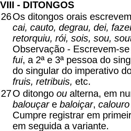
VIII - DITONGOS
26
Os ditongos orais escrevem
cai, cauto, degrau, dei, faz
retorquiu, rói, sois, sou, sou
Observação - Escrevem-s
fui
, a 2ª e 3ª pessoa do sing
do singular do imperativo 
fruis, retribuis,
etc.
27
O ditongo
ou
alterna, em n
balouçar
e
baloiçar
,
calouro
Cumpre registrar em primeir
em seguida a variante.