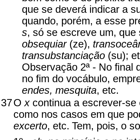
que se deverá indicar a s
quando, porém, a esse pre
s
, só se escreve um, que 
obsequiar
(ze),
transoceâ
transubstanciação
(su); et
Observação 2ª - No final de
no fim do vocábulo, empr
endes, mesquita
, etc.
37
O
x
continua a escrever-se
como nos casos em que po
excerto
, etc. Tem, pois, o s