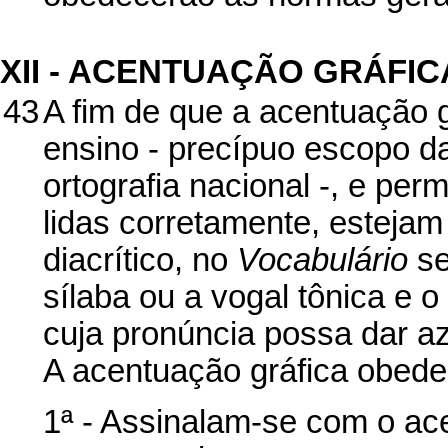
XII - ACENTUAÇÃO GRÁFIC
43
A fim de que a acentuação g
ensino - precípuo escopo da
ortografia nacional -, e per
lidas corretamente, estejam
diacrítico, no
Vocabulário
se
sílaba ou a vogal tônica e 
cuja pronúncia possa dar az
A acentuação gráfica obede
1ª - Assinalam-se com o ac