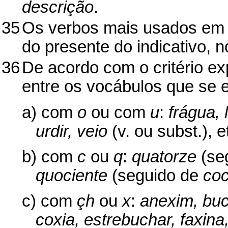
descrição
.
35
Os verbos mais usados e
do presente do indicativo, n
36
De acordo com o critério exp
entre os vocábulos que se 
a) com
o
ou com
u
:
frágua, 
urdir, veio
(v. ou subst.), e
b) com
c
ou
q
:
quatorze
(se
quociente
(seguido de
coc
c) com
çh
ou
x
:
anexim, buc
coxia, estrebuchar, faxina,