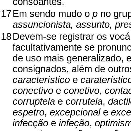
consoantes.
17
Em sendo mudo o
p
no gru
assuncionista, assunto, pres
18
Devem-se registrar os vocá
facultativamente se pronun
de uso mais generalizado, e
consignados, além de outro
característico
e
caraterístic
conectivo
e
conetivo
,
conta
corruptela
e
corrutela
,
dacti
espetro
,
excepcional
e
exce
infecção
e
infeção
,
optimis