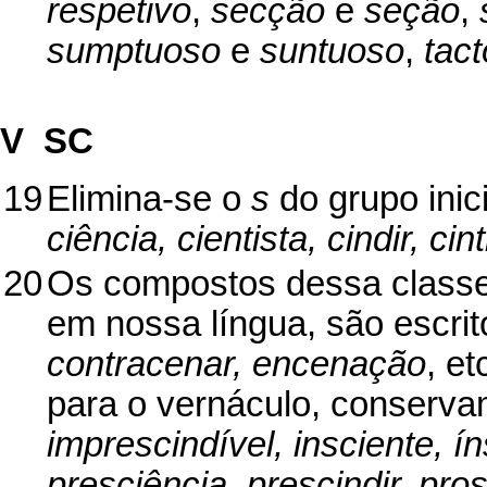
respetivo
,
secção
e
seção
,
sumptuoso
e
suntuoso
,
tact
V  SC
19
Elimina-se o
s
do grupo inic
ciência, cientista, cindir, cint
20
Os compostos dessa classe
em nossa língua, são escri
contracenar, encenação
, e
para o vernáculo, conserv
imprescindível, insciente, ín
presciência, prescindir, pros