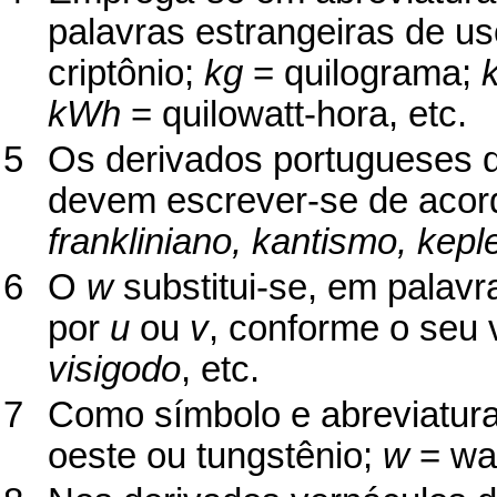
palavras estrangeiras de us
criptônio;
kg
= quilograma;
kWh
= quilowatt-hora, etc.
5
Os derivados portugueses d
devem escrever-se de acord
frankliniano, kantismo, kepl
6
O
w
substitui-se, em palav
por
u
ou
v
, conforme o seu 
visigodo
, etc.
7
Como símbolo e abreviatur
oeste ou tungstênio;
w
= wa