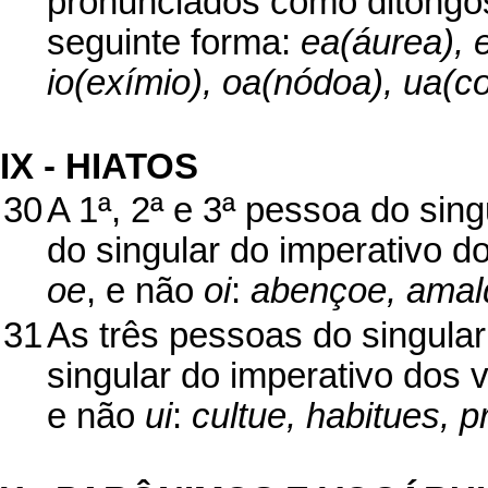
pronunciados como ditongo
seguinte forma:
ea(áurea), e
io(exímio), oa(nódoa), ua(co
IX - HIATOS
30
A 1ª, 2ª e 3ª pessoa do sing
do singular do imperativo 
oe
, e não
oi
:
abençoe, amal
31
As três pessoas do singular
singular do imperativo dos
e não
ui
:
cultue, habitues, p