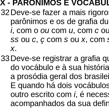
X - PARÔNIMOS E VOCÁBU
32
Deve-se fazer a mais rigoro
parônimos e os de grafia 
i
, com o
ou
com
u
, com
c
o
ss
ou
c
,
ç
com
s
ou
x
, com
x
.
33
Deve-se registrar a grafia 
do vocábulo e à sua histór
a prosódia geral dos brasile
E quando há dois vocábulos 
outro escrito com
i
, é nece
acompanhados da sua defini