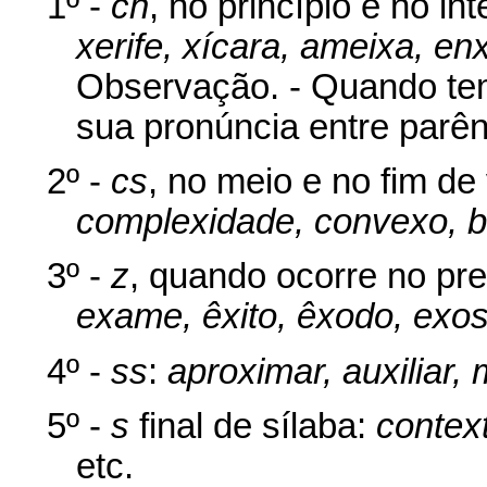
1º -
ch
, no princípio e no in
xerife, xícara, ameixa, en
Observação. - Quando tem
sua pronúncia entre parên
2º -
cs
, no meio e no fim de
complexidade, convexo, bó
3º -
z
, quando ocorre no pr
exame, êxito, êxodo, exo
4º -
ss
:
aproximar, auxiliar,
5º -
s
final de sílaba:
context
etc.