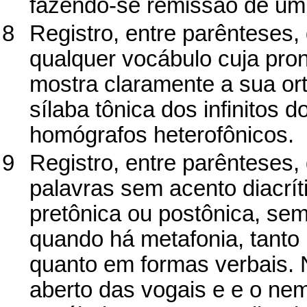
fazendo-se remissão de um 
8
Registro, entre parênteses, 
qualquer vocábulo cuja pron
mostra claramente a sua or
sílaba tônica dos infinitos 
homógrafos heterofônicos.
9
Registro, entre parênteses,
palavras sem acento diacrít
pretônica ou postônica, sem
quando há metafonia, tanto 
quanto em formas verbais. 
aberto das vogais e e o ne