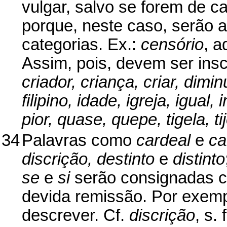
vulgar, salvo se forem de ca
porque, neste caso, serão
categorias. Ex.:
censório
, a
Assim, pois, devem ser ins
criador, criança, criar, diminui
filipino, idade, igreja, igual, 
pior, quase, quepe, tigela, ti
34
Palavras como
cardeal
e
ca
discrição, destinto
e
distinto
se
e
si
serão consignadas c
devida remissão. Por exem
descrever. Cf.
discrição
, s.