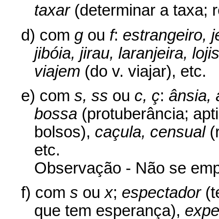
taxar
(determinar a taxa; r
d) com
g
ou
f
:
estrangeiro, je
jibóia, jirau, laranjeira, l
viajem
(do v. viajar), etc.
e) com
s, ss
ou
c, ç
:
ânsia, 
bossa
(protuberância; apt
bolsos),
caçula, censual
(
etc.
Observação - Não se em
f) com
s
ou
x
;
espectador
(t
que tem esperança),
expe