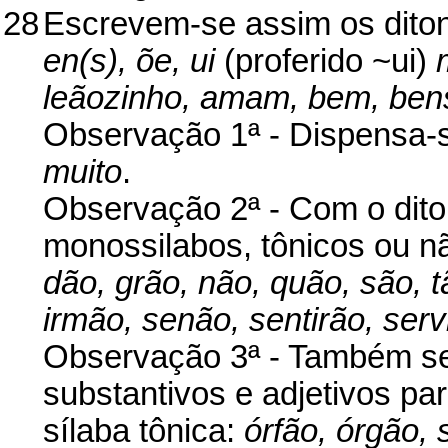
28
Escrevem-se assim os dito
en(s), õe, ui
(proferido ~ui)
leãozinho, amam, bem, bens
Observação 1ª - Dispensa-se
muito
.
Observação 2ª - Com o dit
monossilabos, tônicos ou nã
dão, grão, não, quão, são, tã
irmão, senão, sentirão, serv
Observação 3ª - Também s
substantivos e adjetivos pa
sílaba tônica:
órfão, órgão, 