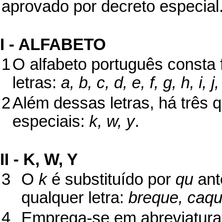
aprovado por decreto especial
I - ALFABETO
1
O alfabeto português consta 
letras:
a, b, c, d, e, f, g, h, i, j
2
Além dessas letras, há três
especiais:
k, w, y
.
II - K, W, Y
3
O
k
é substituído por
qu
ant
qualquer letra:
breque, caqui
4
Emprega-se em abreviatur