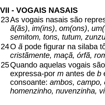
VII - VOGAIS NASAIS
23
As vogais nasais são repre
ã(ãs)
,
im(ins)
,
om(ons)
,
um(
semitom, tons, tutum, zunz
24
O
ã
pode figurar na silaba t
cristãmente, maçã, órfã, ro
25
Quando aquelas vogais são i
expressa-por
m
antes de
b
consoante:
ambos, campo, c
homenzinho, nuvenzinha, vi