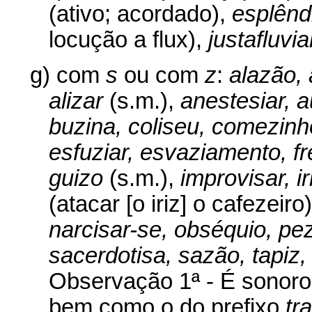
(ativo; acordado),
esplênd
locução a flux),
justafluvia
g) com
s
ou com
z
:
alazão,
alizar
(s.m.),
anestesiar, au
buzina, coliseu, comezinh
esfuziar, esvaziamento, fr
guizo
(s.m.),
improvisar, ir
(atacar [o iriz] o cafezeiro
narcisar-se, obséquio, pez
sacerdotisa, sazão, tapiz,
Observação 1ª - É sonor
bem como o do prefixo
tr