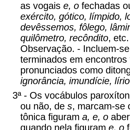
as vogais
e, o
fechadas 
exército, gótico, límpido,
devêssemos, fôlego, lâmi
quilômetro, recôndito
, etc.
Observação. - Incluem-se
terminados em encontros 
pronunciados como diton
ignorância, imundície, lír
3ª - Os vocábulos paroxíto
ou não, de
s
, marcam-se 
tônica figuram
a, e, o
aber
quando nela figuram
e, o
f