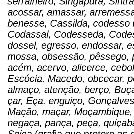
serralheiro, Singapura, Sintra
acossar, amassar, arremessar
benesse, Cassilda, codesso
Codassal, Codesseda, Code
dossel, egresso, endossar, e
mossa, obsessão, pêssego, 
acém, acervo, alicerce, cebol
Escócia, Macedo, obcecar, pe
almaço, atenção, berço, Buça
çar, Eça, enguiço, Gonçalves
Mação, maçar, Moçambique,
negaça, pança, peça, quiçab