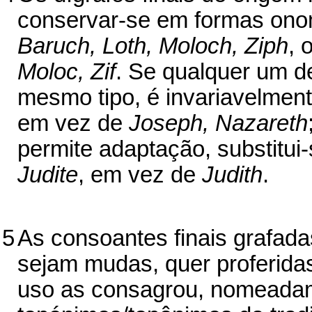
conservar-se em formas onom
Baruch, Loth, Moloch, Ziph
, 
Moloc, Zif
. Se qualquer um d
mesmo tipo, é invariavelmen
em vez de
Joseph, Nazareth
permite adaptação, substitui
Judite
, em vez de
Judith
.
5
As consoantes finais grafad
sejam mudas, quer proferida
uso as consagrou, nomeada­