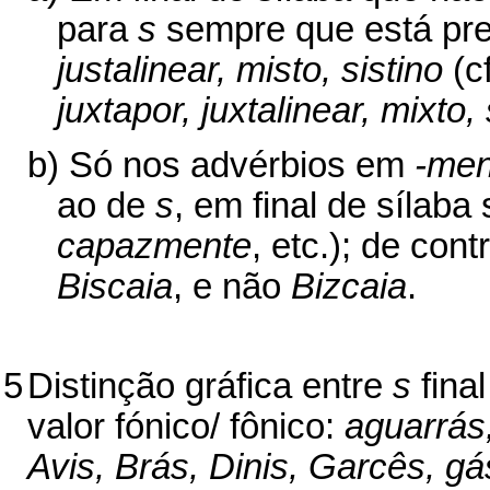
para
s
sempre que está pr
justalinear, misto, sistino
(c
juxtapor, juxtalinear, mixto, 
b) Só nos advérbios em
-men
ao de
s
, em final de sílaba
capazmente
, etc.); de cont
Biscaia
, e não
Bizcaia
.
5
Distinção gráfica entre
s
fina
valor fónico/ fônico:
aguarrás,
Avis, Brás, Dinis, Garcês, gás