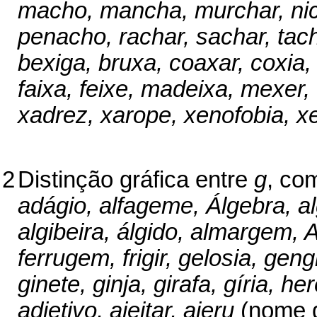
macho, mancha, murchar, nic
penacho, rachar, sachar, tach
bexiga, bruxa, coaxar, coxia, 
faixa, feixe, madeixa, mexer, 
xadrez, xarope, xenofobia, xe
2
Distinção gráfica entre
g
, com
adágio, alfageme, Álgebra, al
algibeira, álgido, almargem, A
ferrugem, frigir, gelosia, gen
ginete, ginja, girafa, gíria, h
adjetivo, ajeitar, ajeru
(nome d