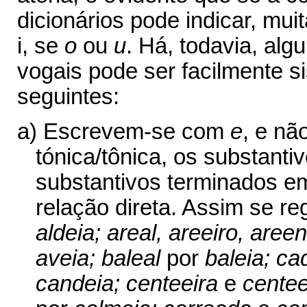
dicionários pode indicar, mu
i, se
o
ou
u
. Há, todavia, al
vogais pode ser facilmente s
seguintes:
a) Escrevem-se com
e
, e n
tónica/tônica, os substant
substantivos terminados 
relação direta. Assim se r
aldeia; areal, areeiro, aree
aveia; baleal
por
baleia; c
candeia; centeeira
e
centee