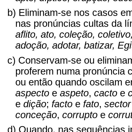
b) Eliminam-se nos casos e
nas pronúncias cultas da l
aflito, ato, coleção, coletiv
adoção, adotar, batizar, Egi
c) Conservam-se ou eliminam
proferem numa pronúncia cul
ou então quando oscilam e
aspecto
e
aspeto
,
cacto
e
e
dição
;
facto
e
fato
,
sector
conceção
,
corrupto
e
corru
d) Quando, nas sequências i