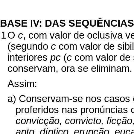
BASE IV: DAS SEQUÊNCIA
1
O
c
, com valor de oclusiva v
(segundo
c
com valor de sibi
interiores
pc
(
c
com valor de s
conservam, ora se eliminam.
Assim:
a) Conservam-se nos casos 
proferidos nas pronúncias 
convicção, convicto, ficção, 
apto, díptico, erupção, euca