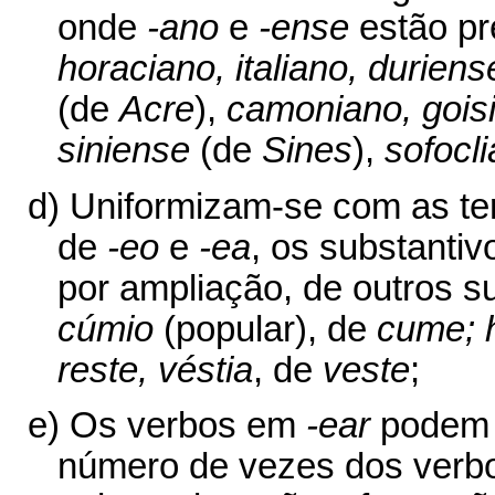
onde
-ano
e
-ense
estão pr
horaciano, italiano, duriens
(de
Acre
),
camoniano, gois
siniense
(de
Sines
),
sofocli
d) Uniformizam-se com as t
de
-eo
e
-ea
, os substantiv
por ampliação, de outros s
cúmio
(popular), de
cume; h
reste, véstia
, de
veste
;
e) Os verbos em
-ear
podem d
número de vezes dos ver