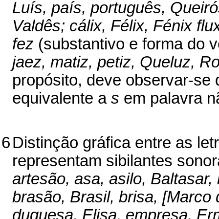
Luís, país, português, Queiró
Valdês; cálix, Félix, Fénix flu
fez
(substantivo e forma do 
jaez, matiz, petiz, Queluz, R
propósito, deve observar-se 
equivalente a
s
em palavra n
6
Distinção gráfica entre as let
representam sibilantes sono
artesão, asa, asilo, Baltasar,
brasão, Brasil, brisa, [Marco
duquesa, Elisa, empresa, Er