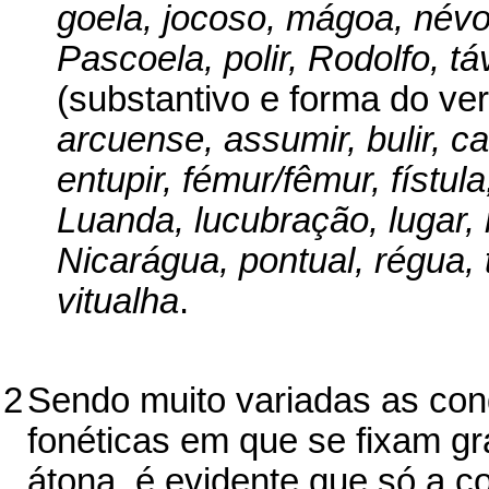
goela, jocoso, mágoa, névo
Pascoela, polir, Rodolfo, tá
(substantivo e forma do ve
arcuense, assumir, bulir, c
entupir, fémur/fêmur, fístul
Luanda, lucubração, lugar,
Nicarágua, pontual, régua, 
vitualha
.
2
Sendo muito variadas as cond
fonéticas em que se fixam g
átona, é evidente que só a c