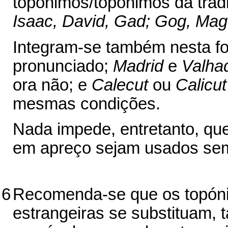
topónimos/topônimos da tradi
Isaac, David, Gad; Gog, Mag
Integram-se também nesta f
pronunciado;
Madrid
e
Valhad
ora não; e
Calecut
ou
Calicut
mesmas condições.
Nada impede, entretanto, qu
em apreço sejam usados sem
6
Recomenda-se que os topóni
estrangeiras se substituam, 