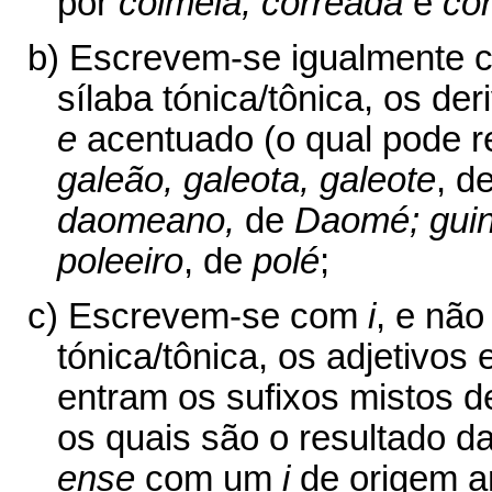
por
colmeia; correada
e
co
b) Escrevem-se igualmente
sílaba tónica/tônica, os d
e
acentuado (o qual pode r
galeão, galeota, galeote
, d
daomeano,
de
Daomé; gui
poleeiro
, de
polé
;
c) Escrevem-se com
i
, e nã
tónica/tônica, os adjetivos
entram os sufixos mistos 
os quais são o resultado 
ense
com um
i
de origem a