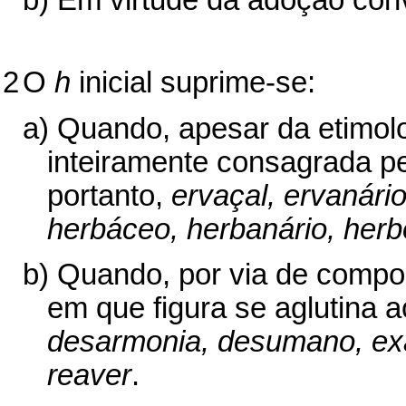
b) Em virtude da adoção con
2
O
h
inicial suprime-se:
a) Quando, apesar da etimol
inteiramente consagrada p
portanto,
ervaçal, ervanári
herbáceo,
herbanário, her
b) Quando, por via de compos
em que figura se aglutina 
desarmonia, desumano, exaur
reaver
.