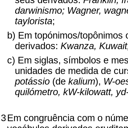
darwinismo; Wagner, wagner
taylorista
;
b) Em topónimos/topônimos or
derivados:
Kwanza, Kuwait,
c) Em siglas, símbolos e m
unidades de medida de curs
potássio
(de
kalium
),
W-oe
quilómetro, kW-kilowatt, yd
3
Em congruência com o númer