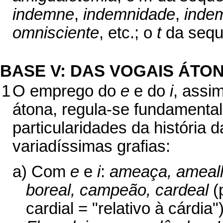
indemne
,
indemnidade
,
inde
omnisciente
, etc.; o
t
da sequ
BASE V: DAS VOGAIS ÁTO
1
O emprego do
e
e do
i
, assi
átona, regula-se fundamental
particularidades da história
variadíssimas grafias:
a) Com
e
e
i
:
ameaça, amealha
boreal, campeão, cardeal
(p
cardial = "relativo à cárdia"