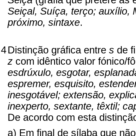
Seiça
(grafia que pretere as
Seiçal, Suíça, terço; auxílio
próximo, sintaxe
.
4
Distinção gráfica entre
s
de fi
z
com idêntico valor fónico/f
esdrúxulo, esgotar, esplanad
espremer, esquisito, estende
inesgotável; extensão, explica
inexperto, sextante, têxtil; 
De acordo com esta distinçã
a) Em final de sílaba que não