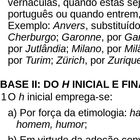
vernáculas, quando estas se
português ou quando entrem,
Exemplo:
Anvers
, substituíd
Cherburgo
;
Garonne
, por
Ga
por
Jutlândia
;
Milano
, por
Mil
por
Turim
;
Zürich
, por
Zuriqu
BASE II: DO
H
INICIAL E FI
1
O
h
inicial emprega-se:
a) Por força da etimologia:
ha
homem, humor
;