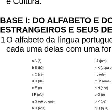
e Cultura.
BASE I: DO ALFABETO E 
ESTRANGEIROS E SEUS D
1
O alfabeto da língua portugue
cada uma delas com uma for
a A (á)
j J (jota)
b B (bê)
k K (capa o
c C (cê)
l L (ele)
d D (dê)
m M (eme)
e E (é)
n N (ene)
f F (efe)
o O (ó)
g G (gê ou guê)
p P (pê)
h H (agá)
q Q (quê)