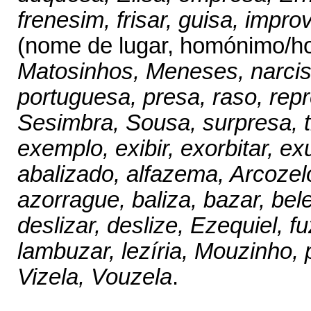
frenesim, frisar, guisa, impro
(nome de lugar, homónimo/h
Matosinhos, Meneses, narciso
portuguesa, presa, raso, rep
Sesimbra, Sousa, surpresa, ti
exemplo, exibir, exorbitar, ex
abalizado, alfazema, Arcozelo
azorrague, baliza, bazar, bel
deslizar, deslize, Ezequiel, fu
lambuzar, lezíria, Mouzinho,
Vizela, Vouzela
.