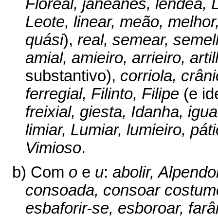
Floreal, janeanes, lêndea,
Leote, linear, meão, melho
quási
),
real, semear, semel
amial, amieiro, arrieiro, arti
substantivo),
corriola, crâni
ferregial, Filinto, Filipe
(e i
freixial, giesta, Idanha, igu
limiar, Lumiar, lumieiro, pátio
Vimioso
.
b) Com
o
e
u
:
abolir, Alpendo
consoada, consoar costume,
esbaforir-se, esboroar, farâ