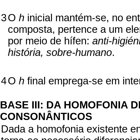
3
O
h
inicial mantém-se, no en
composta, pertence a um elem
por meio de hífen:
anti-higién
história, sobre-humano
.
4
O
h
final emprega-se em inte
BASE III: DA HOMOFONIA
CONSONÂNTICOS
Dada a homofonia existente en