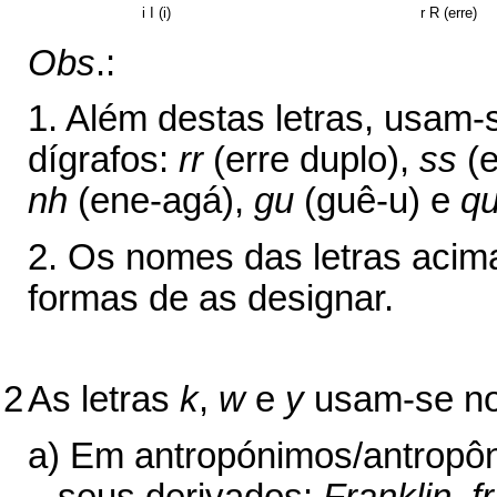
i I (i)
r R (erre)
Obs
.:
1. Além destas letras, usam-
dígrafos:
rr
(erre duplo),
ss
(e
nh
(ene-agá),
gu
(guê-u) e
q
2. Os nomes das letras acim
formas de as designar.
2
As letras
k
,
w
e
y
usam-se nos
a) Em antropónimos/antropôni
seus deriva­dos:
Franklin, f