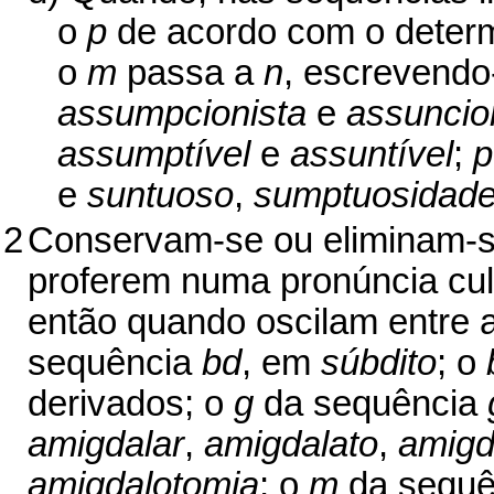
o
p
de acordo com o determ
o
m
passa a
n
, escrevendo
assumpcionista
e
assuncio
assumptível
e
assuntível
;
p
e
suntuoso
,
sumptuosidad
2
Conservam-se ou eliminam-se
proferem numa pronúncia cult
então quando oscilam entre 
sequência
bd
, em
súbdito
; o
derivados; o
g
da sequência
amigdalar
,
amigdalato
,
amigd
amigdalotomia
; o
m
da sequ