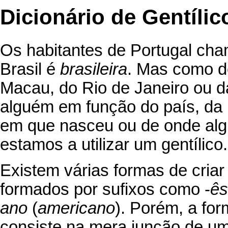
Dicionário de Gentíli
Os habitantes de Portugal c
Brasil é
brasileira
. Mas como d
Macau, do Rio de Janeiro ou 
alguém em função do país, da r
em que nasceu ou de onde alg
estamos a utilizar um gentílico.
Existem várias formas de cria
formados por sufixos como -
ês
ano
(
americano
). Porém, a fo
consiste na mera junção de u