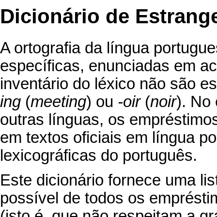
Dicionário de Estrang
A ortografia da língua portugu
específicas, enunciadas em ac
inventário do léxico não são 
ing
(
meeting
) ou
-oir
(
noir
). No
outras línguas, os empréstimos
em textos oficiais em língua p
lexicográficas do português.
Este dicionário fornece uma li
possível de todos os emprésti
(isto é, que não respeitam a gr