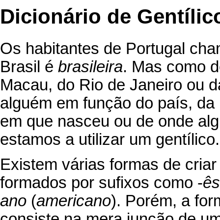
Dicionário de Gentíli
Os habitantes de Portugal c
Brasil é
brasileira
. Mas como d
Macau, do Rio de Janeiro ou 
alguém em função do país, da r
em que nasceu ou de onde alg
estamos a utilizar um gentílico.
Existem várias formas de cria
formados por sufixos como -
ês
ano
(
americano
). Porém, a fo
consiste na mera junção de u